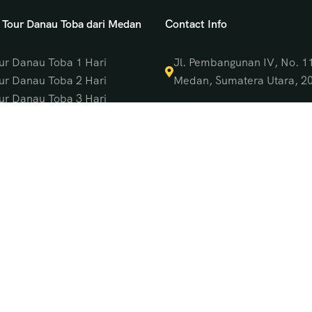
 Tour Danau Toba dari Medan
Contact Info
ur Danau Toba 1 Hari
Jl. Pembangunan IV, No. 1
ur Danau Toba 2 Hari
Medan, Sumatera Utara, 2
ur Danau Toba 3 Hari
0813-7563-7600
ur Danau Toba 4 Hari
ur Danau Toba 5 Hari
061 - 42401288
ur Danau Toba 6 Hari
infotripmedan@gmail.c
ur Danau Toba 7 Hari
an Wisata
Danau Toba Guide
Paket Tour Danau Toba
Tour Danau Toba 3 Hari 2 Malam
Tour Danau Toba 2 Hari 1 Malam