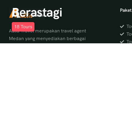
Berastagi
Paket
To
18
Tours
Aulia Travel merupakan travel agent
To
Medan yang menyediakan berbagai
To
pilihan
paket wisata Medan
dan tour
To
Danau Toba dari Medan dengan itinerary
To
lengkap, hotel pilihan, transportasi
To
nyaman, serta guide profesional.
To
Pandu