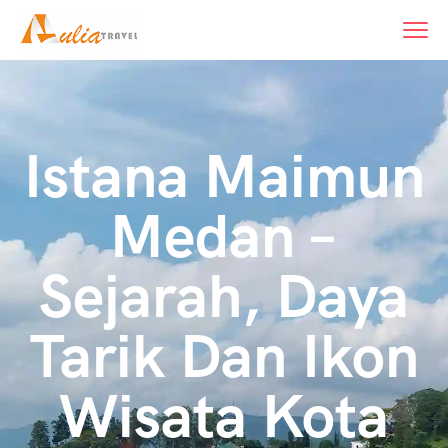
content
Istana Maimun
Medan –
Sejarah, Daya
Tarik Dan Ikon
Wisata Kota