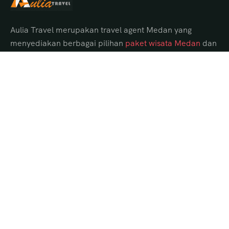
Aulia Travel merupakan travel agent Medan yang
menyediakan berbagai pilihan
paket wisata Medan
dan
tour Danau Toba dari Medan dengan itinerary lengkap,
hotel pilihan, transportasi nyaman, serta guide
profesional.
Paket Tour Danau Toba dari Medan
Tour Danau Toba 1 Hari
Tour Danau Toba 2 Hari
Tour Danau Toba 3 Hari