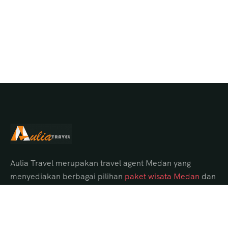
Aulia Travel merupakan travel agent Medan yang
menyediakan berbagai pilihan
paket wisata Medan
dan
tour Danau Toba dari Medan dengan itinerary lengkap,
hotel pilihan, transportasi nyaman, serta guide
profesional.