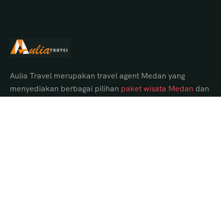
Aulia Travel merupakan travel agent Medan yang
menyediakan berbagai pilihan
paket wisata Medan
dan
tour Danau Toba dari Medan dengan itinerary lengkap,
hotel pilihan, transportasi nyaman, serta guide
profesional.
Paket Tour Danau Toba dari Medan