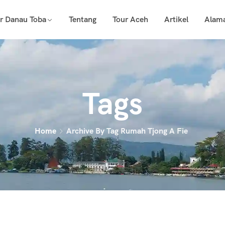
r Danau Toba
Tentang
Tour Aceh
Artikel
Alam
Tags
Home
Archive By Tag Rumah Tjong A Fie