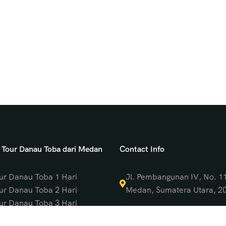
 Tour Danau Toba dari Medan
Contact Info
ur Danau Toba 1 Hari
Jl. Pembangunan IV, No. 1
ur Danau Toba 2 Hari
Medan, Sumatera Utara, 2
ur Danau Toba 3 Hari
0813-7563-7600
ur Danau Toba 4 Hari