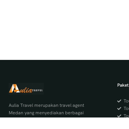
Paket
To
Aulia Travel merupakan travel agent
To
Medan yang menyediakan berbagai
To
pilihan
paket wisata Medan
dan tour
To
Danau Toba dari Medan dengan itinerary