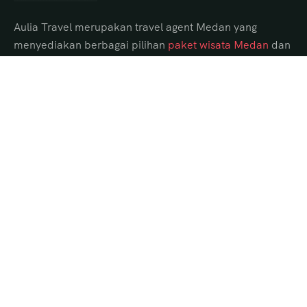
Aulia Travel merupakan travel agent Medan yang
menyediakan berbagai pilihan
paket wisata Medan
dan
tour Danau Toba dari Medan dengan itinerary lengkap,
hotel pilihan, transportasi nyaman, serta guide
profesional.
Paket Tour Danau Toba dari Medan
Tour Danau Toba 1 Hari
Tour Danau Toba 2 Hari
Tour Danau Toba 3 Hari
Tour Danau Toba 4 Hari